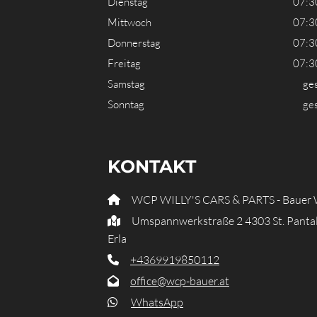
Dienstag
07:3
Mittwoch
07:3
Donnerstag
07:3
Freitag
07:3
Samstag
ge
Sonntag
ge
KONTAKT
WCP WILLY'S CARS & PARTS - Bauer 

Umspannwerkstraße 2 4303 St. Panta

Erla
+4369919850112

office@wcp-bauer.at

WhatsApp
