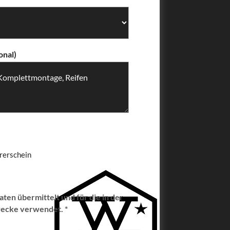
onal)
rerschein
en übermittelt und für die in der
ecke verwendet. *